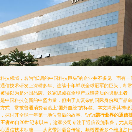
在科技领域，名为“低调的中国科技巨头”的企业并不多见，而有一
在通信技术研发上深耕多年、连续十年蝉联全球冠军的巨头，却
年被误以为是外国品牌。这家隐藏在全球产业链背后的隐形王者
正是中国科技创新的中坚力量，但由于其复杂的国际身份和产品
名方式，常被普通消费者贴上“国外血统”的标签。本文揭开其神秘
，探讨其全球十年第一地位背后的故事。\\n\\n
霸行业界的通信
术王者
\\n自20世纪末以来，这家公司专注于通信设施装备，尤其
核心通信技术标准——从宽带到语音传输、频谱覆盖多个维度占