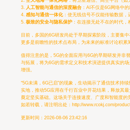
2.
空天地海一体化网络
：将卫星通信、高空平台（如
3.
人工智能与通信的深度融合
：AI不仅是6G网络
4.
感知与通信一体化
：使无线信号不仅能传输数据，
5.
极致的安全与隐私保护
：在连接无处不在的时代，
目前，多国的6G研发尚处于早期探索阶段，主要集
更多是前瞻性的技术点布局，为未来的标准讨论积累
值得注意的是，5G的全面应用与6G的早期研发并非
与拓展，将为6G的需求定义和技术演进提供真实的场
增强。
“5G未满，6G已启”的现象，生动揭示了通信技术
实地，推动5G应用在千行百业中开花结果，释放其
奠定坚实基础。这场关于连接速度、广度和智能度的
如若转载，请注明出处：http://www.rcokj.com/product/
更新时间：2026-08-06 23:42:16